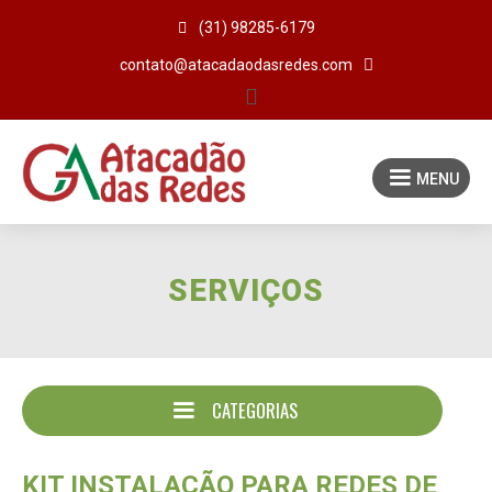

(31) 98285-6179

contato@atacadaodasredes.com

MENU
SERVIÇOS
CATEGORIAS
KIT INSTALAÇÃO PARA REDES DE