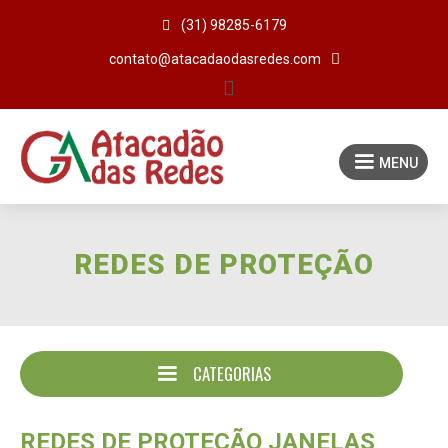

(31) 98285-6179

contato@atacadaodasredes.com

MENU
REDES DE PROTEÇÃO
CATEGORIAS
REDES DE PROTEÇÃO JANELAS