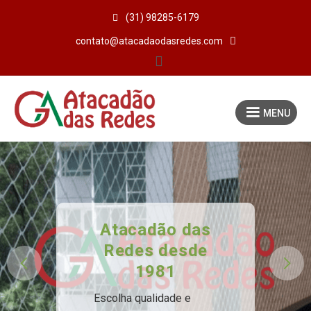

(31) 98285-6179

contato@atacadaodasredes.com

MENU
Atacadão das
Redes desde
1981
Garanta qualidade e