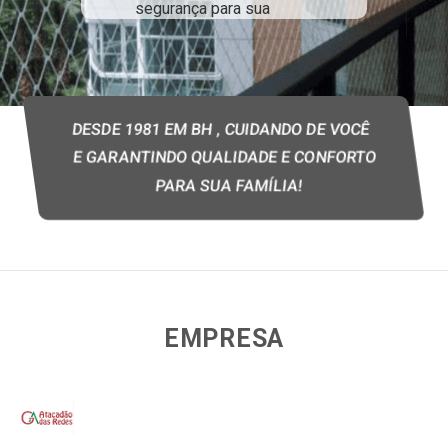
segurança para as
piscinas da sua casa!
Possuímos o melhor
preço do mercado de
redes de Minas Gerais!
Slide 3 of 5.
DESDE 1981 EM BH , CUIDANDO DE VOCÊ
E GARANTINDO QUALIDADE E CONFORTO
SAIBA MAIS
PARA SUA FAMÍLIA!
EMPRESA